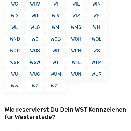
WG
WHV
WI
WIL
WIN
WIS
WIT
WIV
WIZ
WK
WL
WLG
WM
WMS
WN
WND
WO
WOB
WOH
WOL
WOR
WOS
WR
WRN
WS
WSF
WSW
WT
WTL
WTM
WÜ
WUG
WÜM
WUN
WUR
WW
WZ
WZL
Wie reservierst Du Dein WST Kennzeichen
für Westerstede?