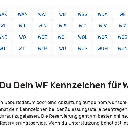
WAK
WAN
WAT
WB
WBS
WDA
WE
WI
WIL
WIN
WIS
WIT
WIV
WIZ
WND
WO
WOB
WOH
WOL
WOR
WOS
WT
WTL
WTM
WÜ
WUG
WÜM
WUN
 Du Dein WF Kennzeichen für 
dein Geburtsdatum oder eine Abkürzung auf deinem Wunsch
annst dein Kennzeichen bei der Zulassungsstelle beantrage
l darauf zugelassen. Die Reservierung geht am besten online
 Reservierungsservice. Wenn du Unterstützung benötigst, d