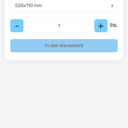
-
+
Stk.
In den Warenkorb