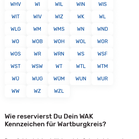
WHV
WI
WIL
WIN
WIS
WIT
WIV
WIZ
WK
WL
WLG
WM
WMS
WN
WND
WO
WOB
WOH
WOL
WOR
WOS
WR
WRN
WS
WSF
WST
WSW
WT
WTL
WTM
WÜ
WUG
WÜM
WUN
WUR
WW
WZ
WZL
Wie reservierst Du Dein WAK
Kennzeichen für Wartburgkreis?