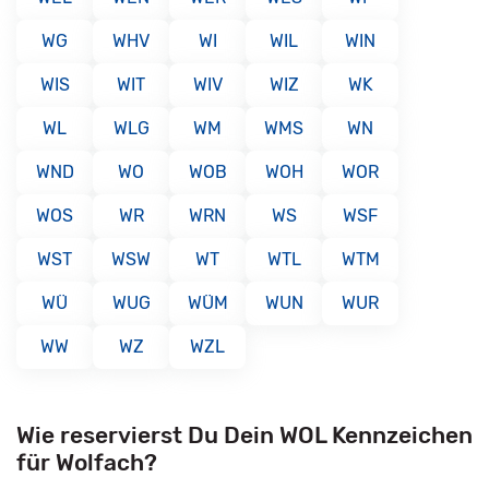
WG
WHV
WI
WIL
WIN
WIS
WIT
WIV
WIZ
WK
WL
WLG
WM
WMS
WN
WND
WO
WOB
WOH
WOR
WOS
WR
WRN
WS
WSF
WST
WSW
WT
WTL
WTM
WÜ
WUG
WÜM
WUN
WUR
WW
WZ
WZL
Wie reservierst Du Dein WOL Kennzeichen
für Wolfach?