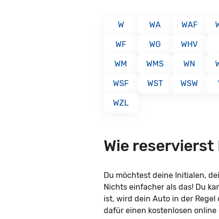
W
WA
WAF
WF
WG
WHV
WM
WMS
WN
WSF
WST
WSW
WZL
Wie reserviers
Du möchtest deine Initialen, 
Nichts einfacher als das! Du k
ist, wird dein Auto in der Rege
dafür einen kostenlosen online