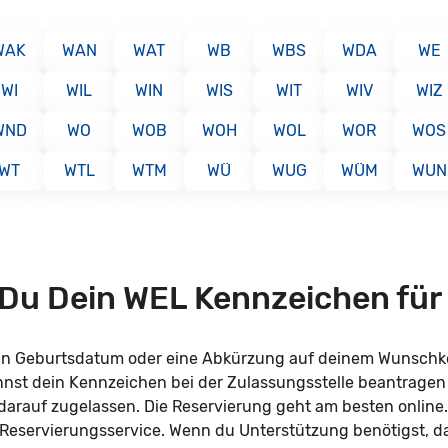
WAK
WAN
WAT
WB
WBS
WDA
WE
WI
WIL
WIN
WIS
WIT
WIV
WIZ
WND
WO
WOB
WOH
WOL
WOR
WOS
WT
WTL
WTM
WÜ
WUG
WÜM
WUN
t Du Dein WEL Kennzeichen für
dein Geburtsdatum oder eine Abkürzung auf deinem Wunsch
annst dein Kennzeichen bei der Zulassungsstelle beantrage
l darauf zugelassen. Die Reservierung geht am besten online
 Reservierungsservice. Wenn du Unterstützung benötigst, d