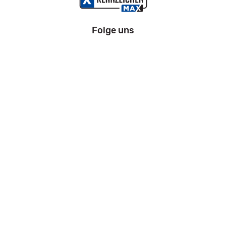
Folge uns
Information
Impressum
Datenschutz
AGB
Zahlung und Versand
Widerrufsrecht
Kfz Zulassung Bremen