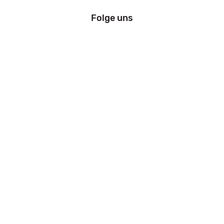
Folge uns
Information
Impressum
Datenschutz
AGB
Zahlung und Versand
Widerrufsrecht
Kfz Zulassung Bremen