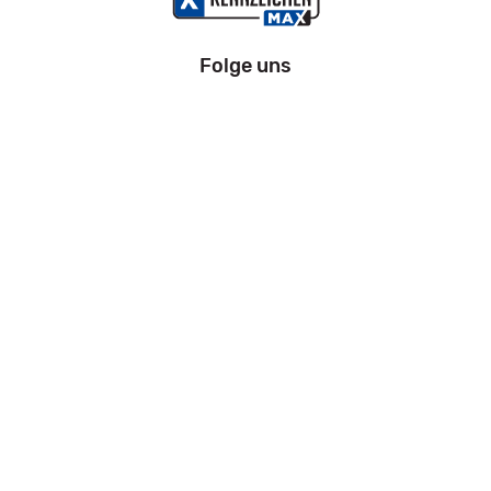
Folge uns
Information
Impressum
Datenschutz
AGB
Zahlung und Versand
Widerrufsrecht
Kfz Zulassung Bremen