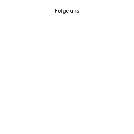
Folge uns
Information
Impressum
Datenschutz
AGB
Zahlung und Versand
Widerrufsrecht
Kfz Zulassung Bremen