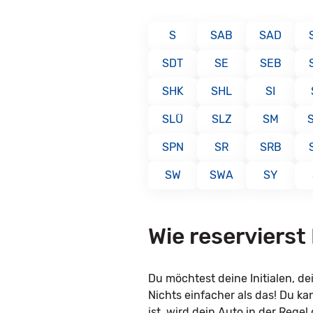
S
SAB
SAD
SDT
SE
SEB
SHK
SHL
SI
SLÜ
SLZ
SM
SPN
SR
SRB
SW
SWA
SY
Wie reservierst
Du möchtest deine Initialen, 
Nichts einfacher als das! Du k
ist, wird dein Auto in der Rege