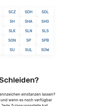
SCZ
SDH
SDL
SH
SHA
SHG
SLK
SLN
SLS
SON
SP
SPB
SU
SUL
SÜW
 Schleiden?
kennzeichen einstanzen lassen?
n und wenn es noch verfügbar
. Jede Zulassungsstelle hat