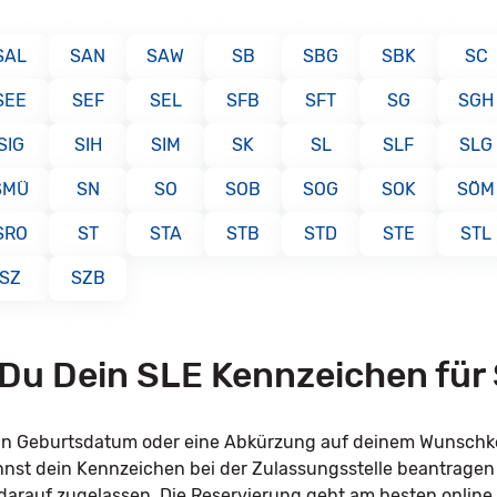
SAL
SAN
SAW
SB
SBG
SBK
SC
SEE
SEF
SEL
SFB
SFT
SG
SGH
SIG
SIH
SIM
SK
SL
SLF
SLG
SMÜ
SN
SO
SOB
SOG
SOK
SÖM
SRO
ST
STA
STB
STD
STE
STL
SZ
SZB
 Du Dein SLE Kennzeichen für
dein Geburtsdatum oder eine Abkürzung auf deinem Wunsch
annst dein Kennzeichen bei der Zulassungsstelle beantrage
l darauf zugelassen. Die Reservierung geht am besten online