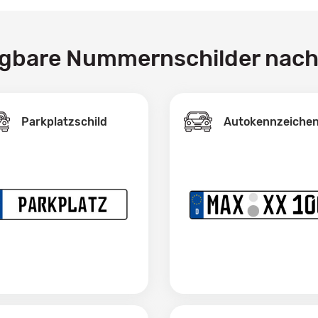
ügbare Nummernschilder nac
Parkplatzschild
Autokennzeiche