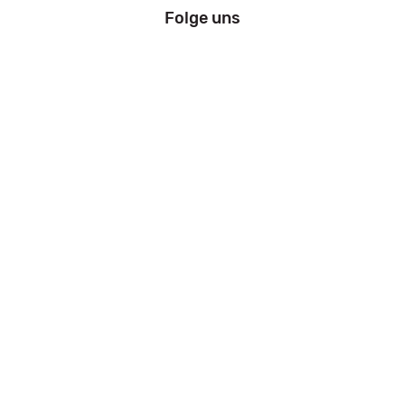
Folge uns
Information
Impressum
Datenschutz
AGB
Zahlung und Versand
Widerrufsrecht
Kfz Zulassung Bremen
Produkte