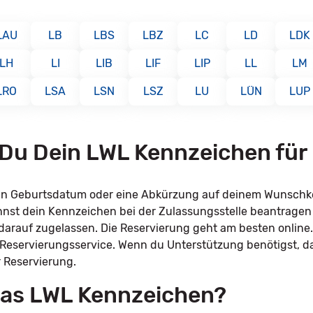
LAU
LB
LBS
LBZ
LC
LD
LDK
LH
LI
LIB
LIF
LIP
LL
LM
LRO
LSA
LSN
LSZ
LU
LÜN
LUP
t Du Dein LWL Kennzeichen für
dein Geburtsdatum oder eine Abkürzung auf deinem Wunsch
annst dein Kennzeichen bei der Zulassungsstelle beantrage
l darauf zugelassen. Die Reservierung geht am besten online
 Reservierungsservice. Wenn du Unterstützung benötigst, d
r Reservierung.
 das LWL Kennzeichen?