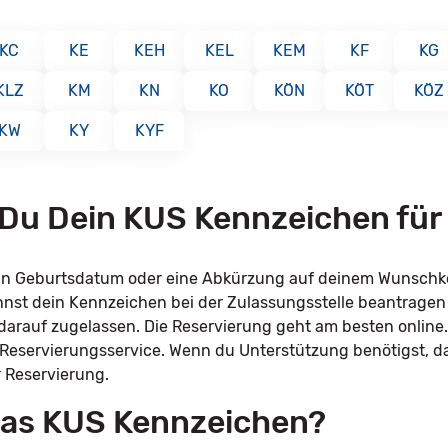
KC
KE
KEH
KEL
KEM
KF
KG
KLZ
KM
KN
KO
KÖN
KÖT
KÖZ
KW
KY
KYF
 Du Dein KUS Kennzeichen für
dein Geburtsdatum oder eine Abkürzung auf deinem Wunsch
annst dein Kennzeichen bei der Zulassungsstelle beantrage
l darauf zugelassen. Die Reservierung geht am besten online
 Reservierungsservice. Wenn du Unterstützung benötigst, d
r Reservierung.
 das KUS Kennzeichen?