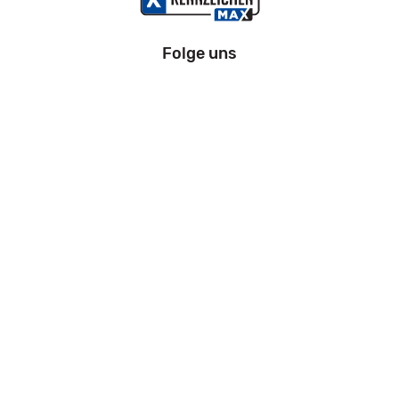
Folge uns
Information
Impressum
Datenschutz
AGB
Zahlung und Versand
Widerrufsrecht
Kfz Zulassung Bremen