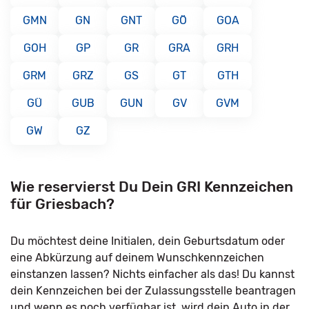
GMN
GN
GNT
GÖ
GOA
GOH
GP
GR
GRA
GRH
GRM
GRZ
GS
GT
GTH
GÜ
GUB
GUN
GV
GVM
GW
GZ
Wie reservierst Du Dein GRI Kennzeichen
für Griesbach?
Du möchtest deine Initialen, dein Geburtsdatum oder
eine Abkürzung auf deinem Wunschkennzeichen
einstanzen lassen? Nichts einfacher als das! Du kannst
dein Kennzeichen bei der Zulassungsstelle beantragen
und wenn es noch verfügbar ist, wird dein Auto in der