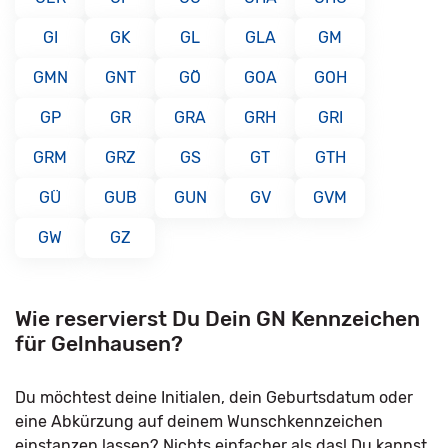
GI
GK
GL
GLA
GM
GMN
GNT
GÖ
GOA
GOH
GP
GR
GRA
GRH
GRI
GRM
GRZ
GS
GT
GTH
GÜ
GUB
GUN
GV
GVM
GW
GZ
Wie reservierst Du Dein GN Kennzeichen
für Gelnhausen?
Du möchtest deine Initialen, dein Geburtsdatum oder
eine Abkürzung auf deinem Wunschkennzeichen
einstanzen lassen? Nichts einfacher als das! Du kannst