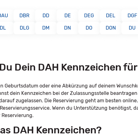
DAU
DBR
DD
DE
DEG
DEL
DGF
DL
DLG
DM
DN
DO
DON
DU
t Du Dein DAH Kennzeichen fü
dein Geburtsdatum oder eine Abkürzung auf deinem Wunsch
annst dein Kennzeichen bei der Zulassungsstelle beantrage
l darauf zugelassen. Die Reservierung geht am besten online
 Reservierungsservice. Wenn du Unterstützung benötigst, d
r Reservierung.
 das DAH Kennzeichen?