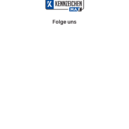
Folge uns
Information
Impressum
Datenschutz
AGB
Zahlung und Versand
Widerrufsrecht
Kfz Zulassung Bremen