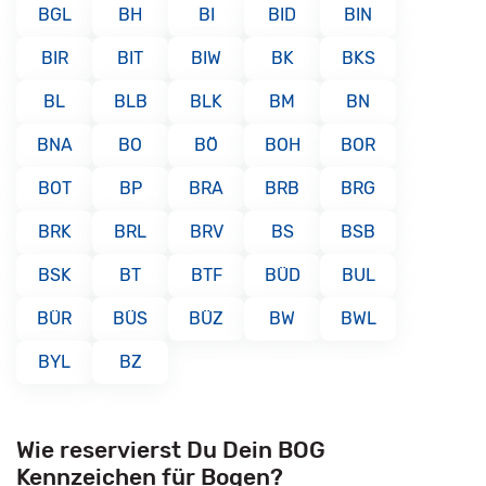
BGL
BH
BI
BID
BIN
BIR
BIT
BIW
BK
BKS
BL
BLB
BLK
BM
BN
BNA
BO
BÖ
BOH
BOR
BOT
BP
BRA
BRB
BRG
BRK
BRL
BRV
BS
BSB
BSK
BT
BTF
BÜD
BUL
BÜR
BÜS
BÜZ
BW
BWL
BYL
BZ
Wie reservierst Du Dein BOG
Kennzeichen für Bogen?