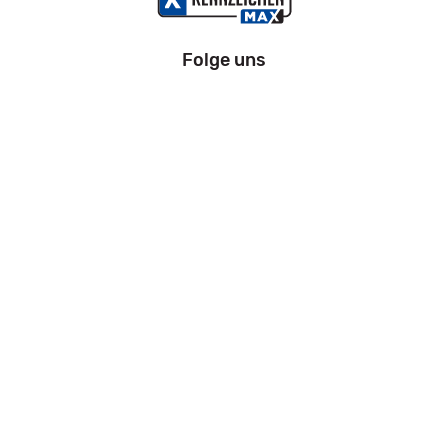
Folge uns
Information
Impressum
Datenschutz
AGB
Zahlung und Versand
Widerrufsrecht
Kfz Zulassung Bremen