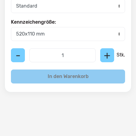
Kennzeichengröße:
-
+
Stk.
In den Warenkorb